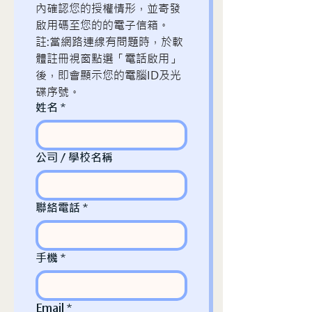
內確認您的授權情形，並寄發
啟用碼至您的的電子信箱。
註:當網路連線有問題時，於軟
體註冊視窗點選「電話啟用」
後，即會顯示您的電腦ID及光
碟序號。
姓名
*
公司 / 學校名稱
聯絡電話
*
手機
*
Email
*